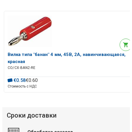
Вилка типа "банан" 4 мм, 45В, 2А, навинчивающаяся,
красная
CO/CX-BAN2-RE
€
0
.
58
€
0
.
60
Стоимость с НДС
Сроки доставки