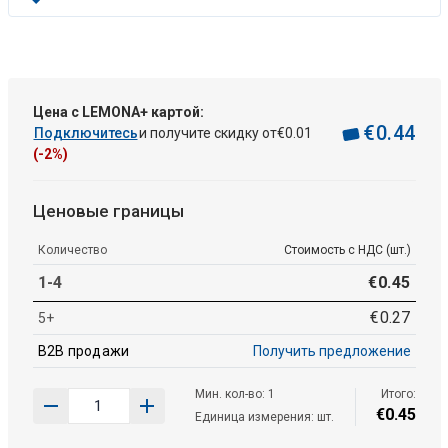
Цена с LEMONA+ картой:
€
0
.
44
Подключитесь
и получите скидку от
€
0
.
01
(-2%)
Ценовые границы
Количество
Стоимость с НДС (шт.)
1-4
€
0
.
45
€
0
.
27
5+
B2B продажи
Получить предложение
Мин. кол-во: 1
Итого:
€
0
.
45
Единица измерения: шт.