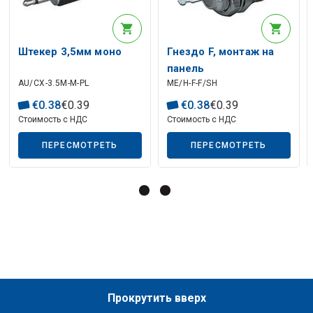
Штекер 3,5мм моно
Гнездо F, монтаж на
панель
Описание искусственного интеллекта
AU/CX-3.5M-M-PL
ME/H-F-F/SH
€
0
.
38
€
0
.
39
€
0
.
38
€
0
.
39
Стоимость с НДС
Стоимость с НДС
ПЕРЕСМОТРЕТЬ
ПЕРЕСМОТРЕТЬ
Прокрутить вверх