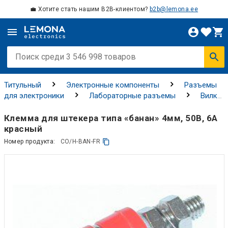
💼 Хотите стать нашим B2B-клиентом?
b2b@lemona.ee
Титульный
Электронные компоненты
Разъемы
для электроники
Лабораторные разъемы
Вилки
для Разъёма «джек» (TRS, TRRS)
Клемма для штекера типа «банан» 4мм, 50В, 6А
красный
Номер продукта:
CO/H-BAN-FR