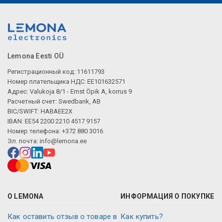
Описание искусственного интеллекта
Lemona Eesti OÜ
Регистрационный код: 11611793
Номер плательщика НДС: EE101632571
Адрес: Valukoja 8/1 - Ernst Öpik A, korrus 9
Расчетный счет: Swedbank, AB
BIC/SWIFT: HABAEE2X
IBAN: EE54 2200 2210 4517 9157
Номер телефона: +372 880 3016
Эл. почта:
info@lemona.ee
О LEMONA
ИНФОРМАЦИЯ О ПОКУПКЕ
Как оставить отзыв о товаре в
Как купить?