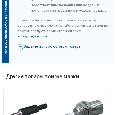
О
п
и
с
а
н
и
е
и
с
к
у
с
с
т
в
е
н
н
о
г
о
и
н
т
е
л
л
е
к
т
а
Несоответствие названия или модели
: ИИ
может исказить название или модель продукта.
Если вы заметили несоответствие или у вас есть
вопросы по описанию, пожалуйста, свяжитесь с нами до
покупки продукта по электронной почте:
aprasymai@lemona.lt
Задайте вопрос об этом товаре
Описание искусственного интеллекта
Другие товары той же марки