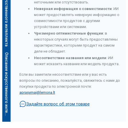
Описание искусственного интеллекта
неточными или отсутствовать.
Неверная информация о совместимости
: ИИ
может предоставлять неверную информацию о
совместимости продуктов с другими
устройствами или системами.
Чрезмерно оптимистичные функции
: в
некоторых случаях могут быть предоставлены
характеристики, которыми продукт на самом
деле не обладает.
О
п
и
с
а
н
и
е
и
с
к
у
с
с
т
в
е
н
н
о
г
о
и
н
т
е
л
л
е
к
т
а
Несоответствие названия или модели
: ИИ
может исказить название или модель продукта.
Если вы заметили несоответствие или у вас есть
вопросы по описанию, пожалуйста, свяжитесь с нами до
покупки продукта по электронной почте:
aprasymai@lemona.lt
Задайте вопрос об этом товаре