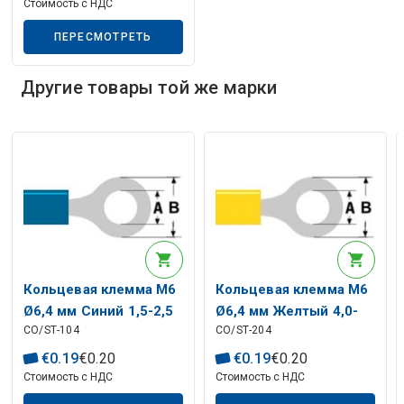
Стоимость с НДС
ПЕРЕСМОТРЕТЬ
Описание искусственного интеллекта
Другие товары той же марки
Кольцевая клемма M6
Кольцевая клемма M6
Ø6,4 мм Синий 1,5-2,5
Ø6,4 мм Желтый 4,0-
CO/ST-104
CO/ST-204
мм² (ST-104) RoHS
6,0 мм² (ST-204) RoHS
€
0
.
19
€
0
.
20
€
0
.
19
€
0
.
20
Стоимость с НДС
Стоимость с НДС