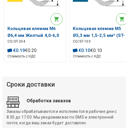
Кольцевая клемма M6
Кольцевая клемма M5
Ø6,4 мм Желтый 4,0-6,0
Ø5,3 мм 1,5-2,5 мм² (ST-
CO/ST-204
CO/ST-103
мм² (ST-204) RoHS
103) RoHS
€
0
.
19
€
0
.
20
€
0
.
10
€
0
.
10
Стоимость с НДС
Стоимость с НДС
Сроки доставки
Обработка заказов
Заказы обрабатываются и исполняются в рабочие дни с
8.30 до 17.00. Мы уведомим вас по SMS и электронной
почте, когда ваш заказ будет доставлен.