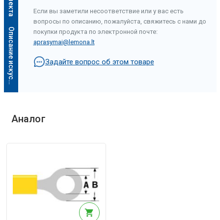
Если вы заметили несоответствие или у вас есть
вопросы по описанию, пожалуйста, свяжитесь с нами до
О
п
и
с
а
н
и
е
и
с
к
у
с
с
т
в
е
н
н
о
г
о
и
н
т
е
л
л
е
к
т
а
покупки продукта по электронной почте:
aprasymai@lemona.lt
Задайте вопрос об этом товаре
Аналог