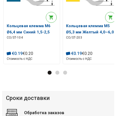
Кольцевая клемма M6
Кольцевая клемма M5
Ø6,4 мм Синий 1,5-2,5
Ø5,3 мм Желтый 4,0–6,0
CO/ST-104
CO/ST-203
мм² (ST-104) RoHS
мм² (ST-203) RoHS
€
0
.
19
€
0
.
20
€
0
.
19
€
0
.
20
Стоимость с НДС
Стоимость с НДС
Сроки доставки
Обработка заказов