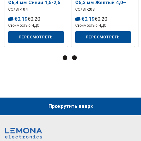
Ø6,4 мм Синий 1,5-2,5
Ø5,3 мм Желтый 4,0–
Описание искусственного интеллекта
CO/ST-104
CO/ST-203
мм² (ST-104) RoHS
6,0 мм² (ST-203) RoHS
€
0
.
19
€
0
.
20
€
0
.
19
€
0
.
20
Стоимость с НДС
Стоимость с НДС
ПЕРЕСМОТРЕТЬ
ПЕРЕСМОТРЕТЬ
Прокрутить вверх