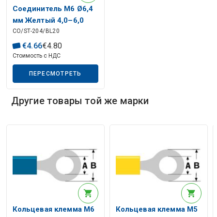
Описание искусственного интеллекта
Соединитель M6 Ø6,4
мм Желтый 4,0–6,0
CO/ST-204/BL20
мм² (ST-204) RoHS
€
4
.
66
€
4
.
80
Стоимость с НДС
ПЕРЕСМОТРЕТЬ
Описание искусственного интеллекта
Другие товары той же марки
Кольцевая клемма M6
Кольцевая клемма M5