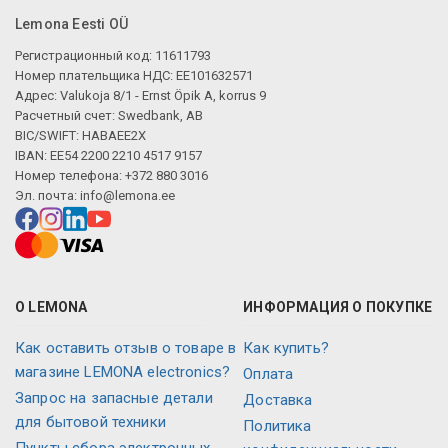
Lemona Eesti OÜ
Регистрационный код: 11611793
Номер плательщика НДС: EE101632571
Адрес: Valukoja 8/1 - Ernst Öpik A, korrus 9
Расчетный счет: Swedbank, AB
BIC/SWIFT: HABAEE2X
IBAN: EE54 2200 2210 4517 9157
Номер телефона: +372 880 3016
Эл. почта:
info@lemona.ee
О LEMONA
ИНФОРМАЦИЯ О ПОКУПКЕ
Как оставить отзыв о товаре в
Как купить?
магазине LEMONA electronics?
Оплата
Запрос на запасные детали
Доставка
для бытовой техники
Политика