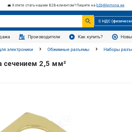
💼 Хотите стать нашим B2B-клиентом? Пишите на
b2b@lemona.ee
С НДС (физическ
дажа
Производители
Как купить?
Новы
ля электроники
Обжимные разъемы
Наборы разъ
 сечением 2,5 мм²