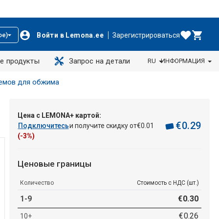
Войти в Lemona.ee
Зарегистрироваться
ое)
е продукты
Запрос на детали
RU
ИНФОРМАЦИЯ
емов для обжима
Цена с LEMONA+ картой:
€
0
.
29
Подключитесь
и получите скидку от
€
0
.
01
(-3%)
Ценовые границы
Количество
Стоимость с НДС (шт.)
1-9
€
0
.
30
€
0
.
26
10+