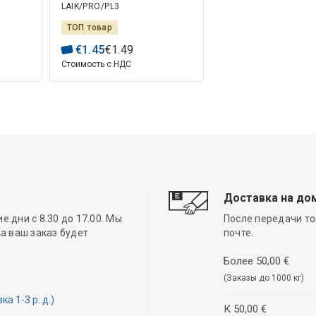
LAIK/PRO/PL3
крышкой 2,5 мм²
ТОП товар
€
1
.
45
€
1
.
49
Стоимость с НДС
Доставка на до
 дни с 8.30 до 17.00. Мы
После передачи то
а ваш заказ будет
почте.
Более 50,00 €
(Заказы до 1000 кг)
 1-3 р. д.)
К 50,00 €