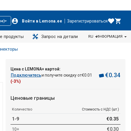
Войти в Lemona.ee
Зарегистрироваться
ое)
е продукты
Запрос на детали
RU
ИНФОРМАЦИЯ
ннекторы
Цена с LEMONA+ картой:
€
0
.
34
Подключитесь
и получите скидку от
€
0
.
01
(-3%)
Ценовые границы
Количество
Стоимость с НДС (шт.)
1-9
€
0
.
35
€
0
.
30
10+