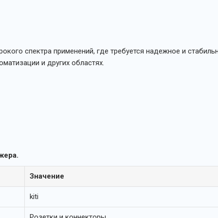
ирокого спектра применений, где требуется надежное и стабил
оматизации и других областях.
жера.
Значение
kiti
Розетки и коннекторы