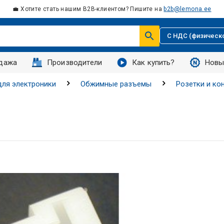
💼 Хотите стать нашим B2B-клиентом? Пишите на
b2b@lemona.ee
С НДС (физическ
дажа
Производители
Как купить?
Новы
ля электроники
Обжимные разъемы
Розетки и ко