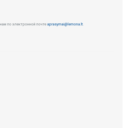
 нам по электронной почте
aprasymai@lemona.lt
.