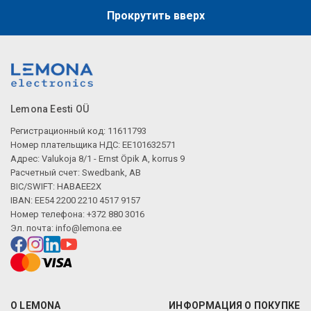
Прокрутить вверх
Описание искусственного интеллекта
Lemona Eesti OÜ
Регистрационный код: 11611793
Номер плательщика НДС: EE101632571
Адрес: Valukoja 8/1 - Ernst Öpik A, korrus 9
Расчетный счет: Swedbank, AB
BIC/SWIFT: HABAEE2X
IBAN: EE54 2200 2210 4517 9157
Номер телефона: +372 880 3016
Эл. почта:
info@lemona.ee
О LEMONA
ИНФОРМАЦИЯ О ПОКУПКЕ