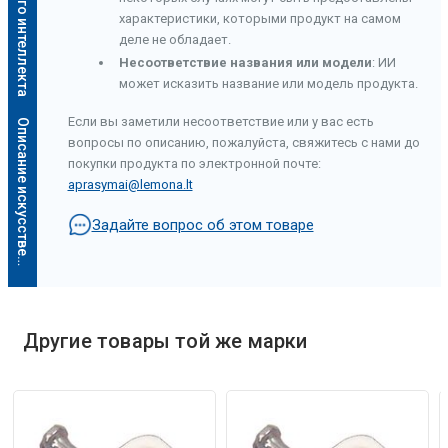
характеристики, которыми продукт на самом
деле не обладает.
Несоответствие названия или модели
: ИИ
может исказить название или модель продукта.
Если вы заметили несоответствие или у вас есть
О
п
и
с
а
н
и
е
и
с
к
у
с
с
т
в
е
н
н
о
г
о
и
н
т
е
л
л
е
к
т
а
вопросы по описанию, пожалуйста, свяжитесь с нами до
покупки продукта по электронной почте:
aprasymai@lemona.lt
Задайте вопрос об этом товаре
Другие товары той же марки