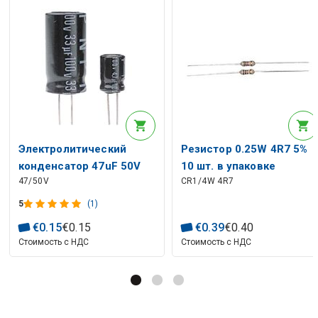
Электролитический
Резистор 0.25W 4R7 5%
конденсатор 47uF 50V
10 шт. в упаковке
47/50V
CR1/4W 4R7
105° 6x12mm RoHS
5
(1)
€
0
.
15
€
0
.
15
€
0
.
39
€
0
.
40
Стоимость с НДС
Стоимость с НДС