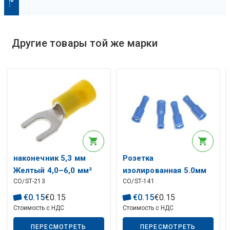
Описание искусственного интеллекта
Другие товары той же марки
наконечник 5,3 мм
Розетка
Желтый 4,0–6,0 мм²
изолированная 5.0мм
CO/ST-213
CO/ST-141
(ST-213) RoHS
синяя 1.5-2.5мм (ST-
141) RoHS
€
0
.
15
€
0
.
15
€
0
.
15
€
0
.
15
Стоимость с НДС
Стоимость с НДС
ПЕРЕСМОТРЕТЬ
ПЕРЕСМОТРЕТЬ