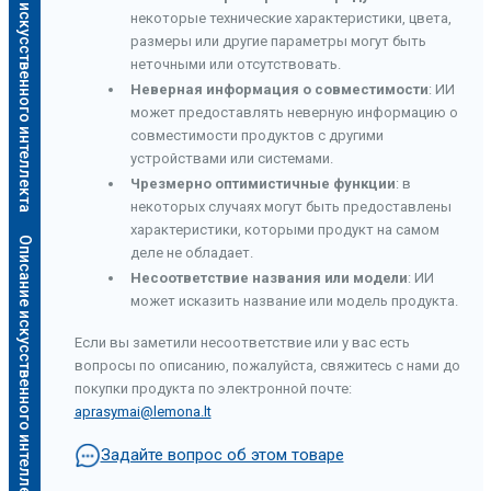
Описание искусственного интеллекта
некоторые технические характеристики, цвета,
размеры или другие параметры могут быть
неточными или отсутствовать.
Неверная информация о совместимости
: ИИ
может предоставлять неверную информацию о
совместимости продуктов с другими
устройствами или системами.
Чрезмерно оптимистичные функции
: в
некоторых случаях могут быть предоставлены
характеристики, которыми продукт на самом
О
п
и
с
а
н
и
е
и
с
к
у
с
с
т
в
е
н
н
о
г
о
и
н
т
е
л
л
е
к
т
а
деле не обладает.
Несоответствие названия или модели
: ИИ
может исказить название или модель продукта.
Если вы заметили несоответствие или у вас есть
вопросы по описанию, пожалуйста, свяжитесь с нами до
покупки продукта по электронной почте:
aprasymai@lemona.lt
Задайте вопрос об этом товаре