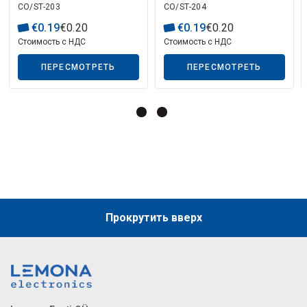
Описание искусственного интеллекта
CO/ST-203
CO/ST-204
6,0 мм² (ST-203) RoHS
6,0 мм² (ST-204) RoHS
€
0
.
19
€
0
.
20
€
0
.
19
€
0
.
20
Стоимость с НДС
Стоимость с НДС
ПЕРЕСМОТРЕТЬ
ПЕРЕСМОТРЕТЬ
Прокрутить вверх