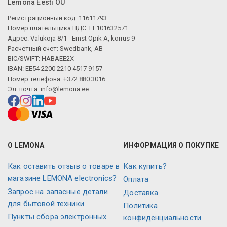
Lemona Eesti OÜ
Регистрационный код: 11611793
Номер плательщика НДС: EE101632571
Адрес: Valukoja 8/1 - Ernst Öpik A, korrus 9
Расчетный счет: Swedbank, AB
BIC/SWIFT: HABAEE2X
IBAN: EE54 2200 2210 4517 9157
Номер телефона: +372 880 3016
Эл. почта:
info@lemona.ee
О LEMONA
ИНФОРМАЦИЯ О ПОКУПКЕ
Как оставить отзыв о товаре в
Как купить?
магазине LEMONA electronics?
Оплата
Запрос на запасные детали
Доставка
для бытовой техники
Политика
Пункты сбора электронных
конфиденциальности