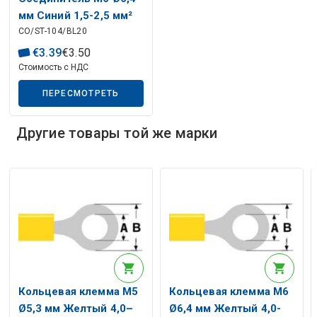
Описание искусственного интеллекта
мм Синий 1,5-2,5 мм²
CO/ST-104/BL20
(ST-104) RoHS
€
3
.
39
€
3
.
50
Стоимость с НДС
ПЕРЕСМОТРЕТЬ
Описание искусственного интеллекта
Другие товары той же марки
Кольцевая клемма M5
Кольцевая клемма M6
Ø5,3 мм Желтый 4,0–
Ø6,4 мм Желтый 4,0-