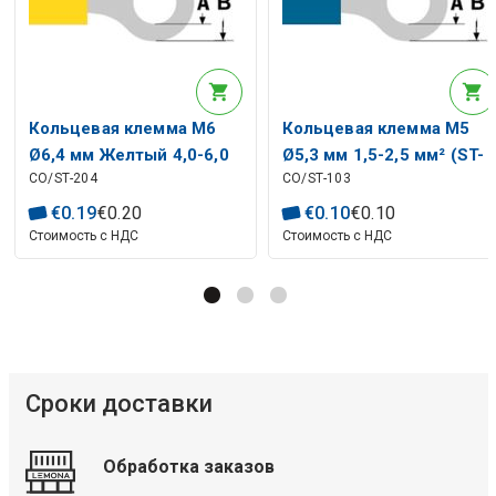
Кольцевая клемма M6
Кольцевая клемма M5
Ø6,4 мм Желтый 4,0-6,0
Ø5,3 мм 1,5-2,5 мм² (ST-
CO/ST-204
CO/ST-103
мм² (ST-204) RoHS
103) RoHS
€
0
.
19
€
0
.
20
€
0
.
10
€
0
.
10
Стоимость с НДС
Стоимость с НДС
Сроки доставки
Обработка заказов