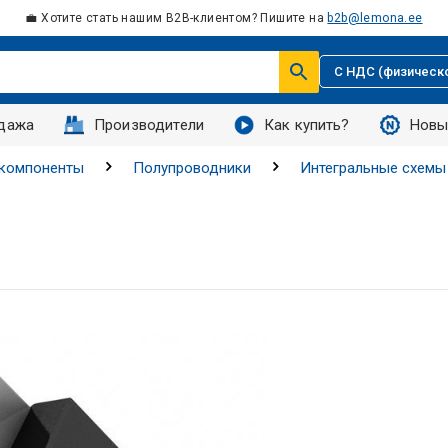
💼 Хотите стать нашим B2B-клиентом? Пишите на
b2b@lemona.ee
С НДС (физическ
дажа
Производители
Как купить?
Новы
 компоненты
Полупроводники
Интегральные схемы