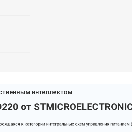
сственным интеллектом
O220 от STMICROELECTRONI
носящаяся к категории интегральных схем управления питанием