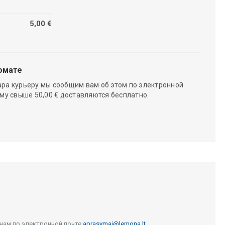
5,00 €
омате
ара курьеру мы сообщим вам об этом по электронной
мму свыше 50,00 € доставляются бесплатно.
 нам по электронной почте
aprasymai@lemona.lt
.