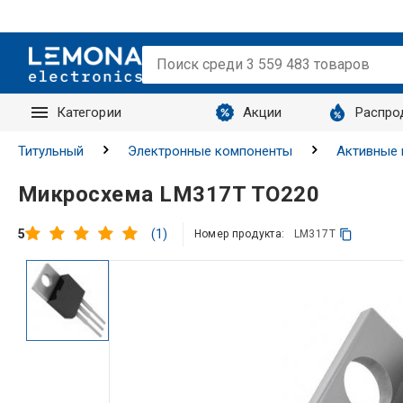
Категории
Акции
Распро
Запросы
Титульный
Электронные компоненты
Активные
Микросхема LM317T TO220
(1)
5
Номер продукта:
LM317T