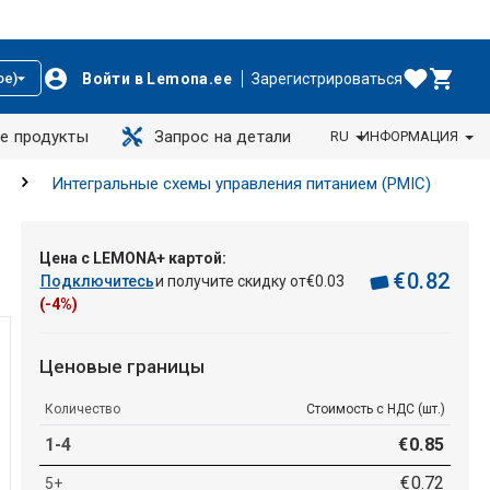
Войти в Lemona.ee
Зарегистрироваться
ое)
е продукты
Запрос на детали
RU
ИНФОРМАЦИЯ
Интегральные схемы управления питанием (PMIC)
Цена с LEMONA+ картой:
€
0
.
82
Подключитесь
и получите скидку от
€
0
.
03
(-4%)
Ценовые границы
Количество
Стоимость с НДС (шт.)
1-4
€
0
.
85
€
0
.
72
5+