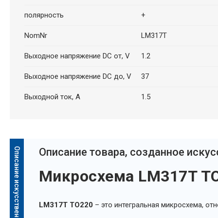
полярность
+
NomNr
LM317T
Выходное напряжение DC от, V
1.2
Выходное напряжение DC до, V
37
Выходной ток, A
1.5
Описание искусственного интеллекта
Oписание товара, созданное иску
Микросхема LM317T T
LM317T TO220
– это интегральная микросхема, от