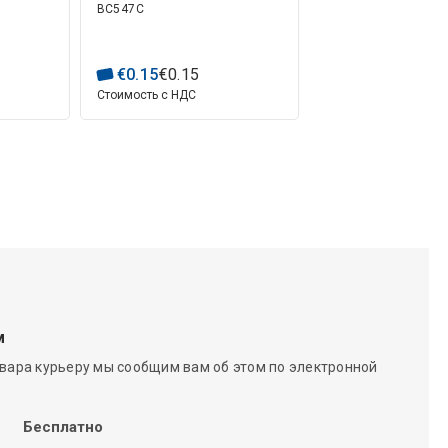
BC547C
TO92
€
0
.
15
€
0
.
15
Стоимость с НДС
м
вара курьеру мы сообщим вам об этом по электронной
Бесплатно