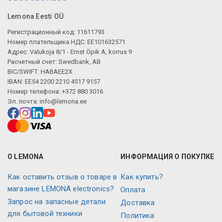
Lemona Eesti OÜ
Регистрационный код: 11611793
Номер плательщика НДС: EE101632571
Адрес: Valukoja 8/1 - Ernst Öpik A, korrus 9
Расчетный счет: Swedbank, AB
BIC/SWIFT: HABAEE2X
IBAN: EE54 2200 2210 4517 9157
Номер телефона: +372 880 3016
Эл. почта:
info@lemona.ee
О LEMONA
ИНФОРМАЦИЯ О ПОКУПКЕ
Как оставить отзыв о товаре в
Как купить?
магазине LEMONA electronics?
Оплата
Запрос на запасные детали
Доставка
для бытовой техники
Политика