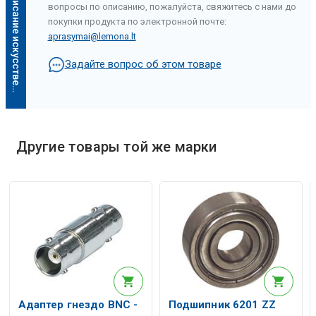
О
п
и
с
а
н
и
е
и
с
к
у
с
с
т
в
е
н
н
о
г
о
и
н
т
е
л
л
е
к
т
а
вопросы по описанию, пожалуйста, свяжитесь с нами до
покупки продукта по электронной почте:
aprasymai@lemona.lt
Задайте вопрос об этом товаре
Другие товары той же марки
Описание искусственного интеллекта
Адаптер гнездо BNC -
Подшипник 6201 ZZ