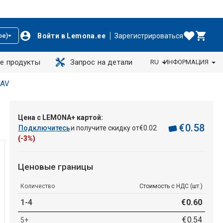
Войти в Lemona.ee
Зарегистрироваться
ое)
е продукты
Запрос на детали
RU
ИНФОРМАЦИЯ
 AV
Цена с LEMONA+ картой:
€
0
.
58
Подключитесь
и получите скидку от
€
0
.
02
(-3%)
Ценовые границы
Количество
Стоимость с НДС (шт.)
1-4
€
0
.
60
€
0
.
54
5+