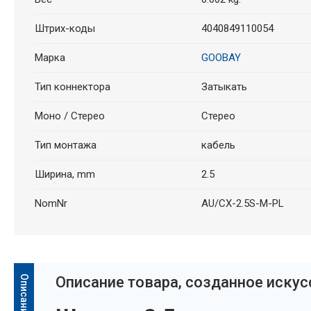
Штрих-коды
4040849110054
Марка
GOOBAY
Тип коннектора
Затыкать
Моно / Стерео
Стерео
Тип монтажа
кабель
Ширина, mm
2.5
NomNr
AU/CX-2.5S-M-PL
Oписание товара, созданное иску