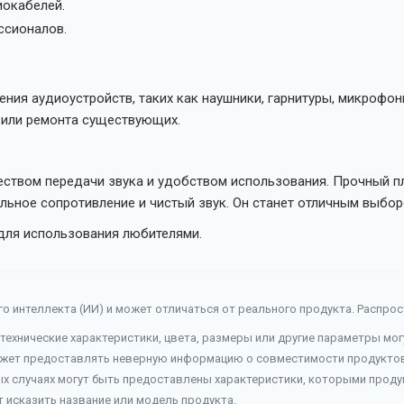
иокабелей.
ссионалов.
ения аудиоустройств, таких как наушники, гарнитуры, микрофон
 или ремонта существующих.
еством передачи звука и удобством использования. Прочный п
ное сопротивление и чистый звук. Он станет отличным выбором
ля использования любителями.
о интеллекта (ИИ) и может отличаться от реального продукта. Распро
 технические характеристики, цвета, размеры или другие параметры мо
ожет предоставлять неверную информацию о совместимости продуктов 
ых случаях могут быть предоставлены характеристики, которыми продук
т исказить название или модель продукта.