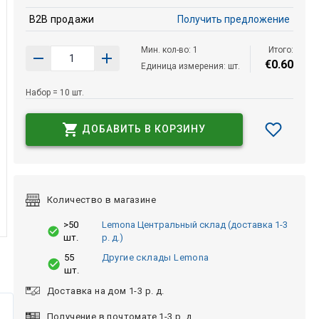
B2B продажи
Получить предложение
Мин. кол-во: 1
Итого:
€
0
.
60
Единица измерения: шт.
Набор = 10 шт.
ДОБАВИТЬ В КОРЗИНУ
Количество в магазине
>50
Lemona Центральный склад (доставка 1-3
шт.
р. д.)
55
Другие склады Lemona
шт.
Доставка на дом 1-3 р. д.
Получение в почтомате 1-3 р. д.