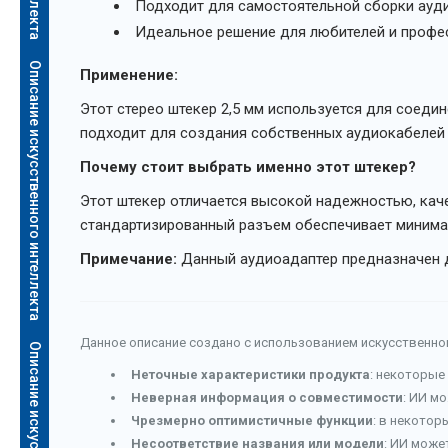
Подходит для самостоятельной сборки ауд
Идеальное решение для любителей и профе
Описание искусственного интеллекта
Применение:
Этот стерео штекер 2,5 мм используется для соедин
подходит для создания собственных аудиокабелей
Почему стоит выбрать именно этот штекер?
Этот штекер отличается высокой надежностью, кач
стандартизированный разъем обеспечивает минималь
Примечание:
Данный аудиоадаптер предназначен д
Данное описание создано с использованием искусственног
а
Неточные характеристики продукта
: некоторые
Неверная информация о совместимости
: ИИ м
Чрезмерно оптимистичные функции
: в некотор
Несоответствие названия или модели
: ИИ може