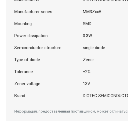
Manufacturer series
MM3ZxxB
Mounting
SMD
Power dissipation
0.3W
Semiconductor structure
single diode
Type of diode
Zener
Tolerance
±2%
Zener voltage
13V
Brand
DIOTEC SEMICONDUCT
Информация, предоставленная поставщиком, может отличаться 