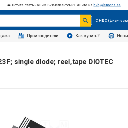
💼 Хотите стать нашим B2B-клиентом? Пишите на
b2b@lemona.ee
С НДС (физическ
дажа
Производители
Как купить?
Новы
3F; single diode; reel,tape DIOTEC