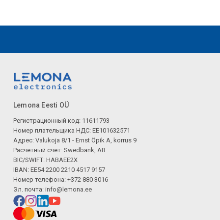
Lemona Eesti OÜ
Регистрационный код: 11611793
Номер плательщика НДС: EE101632571
Адрес: Valukoja 8/1 - Ernst Öpik A, korrus 9
Расчетный счет: Swedbank, AB
BIC/SWIFT: HABAEE2X
IBAN: EE54 2200 2210 4517 9157
Номер телефона: +372 880 3016
Эл. почта:
info@lemona.ee