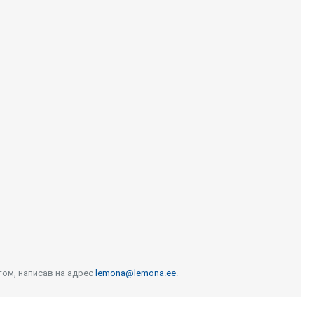
том, написав на адрес
lemona@lemona.ee
.