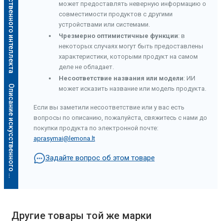
Описание искусственного интеллекта
может предоставлять неверную информацию о
совместимости продуктов с другими
устройствами или системами.
Чрезмерно оптимистичные функции
: в
некоторых случаях могут быть предоставлены
характеристики, которыми продукт на самом
деле не обладает.
Несоответствие названия или модели
: ИИ
О
п
и
с
а
н
и
е
и
с
к
у
с
с
т
в
е
н
н
о
г
о
и
н
т
е
л
л
е
к
т
а
может исказить название или модель продукта.
Если вы заметили несоответствие или у вас есть
вопросы по описанию, пожалуйста, свяжитесь с нами до
покупки продукта по электронной почте:
aprasymai@lemona.lt
Задайте вопрос об этом товаре
Другие товары той же марки