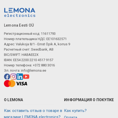
Lemona Eesti OÜ
Регистрационный код: 11611793
Номер плательщика НДС: EE101632571
Адрес: Valukoja 8/1 - Ernst Öpik A, korrus 9
Расчетный счет: Swedbank, AB
BIC/SWIFT: HABAEE2X
IBAN: EE54 2200 2210 4517 9157
Номер телефона: +372 880 3016
Эл. почта:
info@lemona.ee
О LEMONA
ИНФОРМАЦИЯ О ПОКУПКЕ
Как оставить отзыв о товаре в
Как купить?
магазине LEMONA electronics?
Оплата