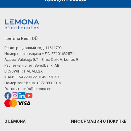
Lemona Eesti OÜ
Регистрационный код: 11611793
Номер плательщика НДС: EE101632571
Адрес: Valukoja 8/1 - Ernst Öpik A, korrus 9
Расчетный счет: Swedbank, AB
BIC/SWIFT: HABAEE2X
IBAN: EE54 2200 2210 4517 9157
Номер телефона: +372 880 3016
Эл. почта:
info@lemona.ee
О LEMONA
ИНФОРМАЦИЯ О ПОКУПКЕ