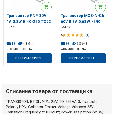
Транзистор PNP 80V
Транзистор MOS-N-Ch
1A 0.8W B:40-250 TO92
60V 0.3A 0.63W <5R0
BC640
BS170
TO92
5
(1)
€
0
.
48
€
0
.
49
€
0
.
48
€
0
.
50
Стоимость с НДС
Стоимость с НДС
ПЕРЕСМОТРЕТЬ
ПЕРЕСМОТРЕТЬ
Описание товара от поставщика
TRANSISTOR, BIPOL, NPN, 25V, TO-226AA-3; Transistor
Polarity:NPN; Collector Emitter Voltage V(br)ceo:25V;
Transition Frequency ft:100MHz; Power Dissipation Pd:1W;