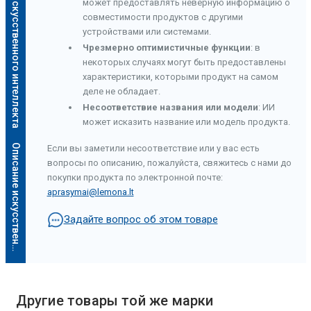
Описание искусственного интеллекта
может предоставлять неверную информацию о
совместимости продуктов с другими
устройствами или системами.
Чрезмерно оптимистичные функции
: в
некоторых случаях могут быть предоставлены
характеристики, которыми продукт на самом
деле не обладает.
Несоответствие названия или модели
: ИИ
может исказить название или модель продукта.
О
п
и
с
а
н
и
е
и
с
к
у
с
с
т
в
е
н
н
о
г
о
и
н
т
е
л
л
е
к
т
а
Если вы заметили несоответствие или у вас есть
вопросы по описанию, пожалуйста, свяжитесь с нами до
покупки продукта по электронной почте:
aprasymai@lemona.lt
Задайте вопрос об этом товаре
Другие товары той же марки