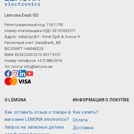
Lemona Eesti OÜ
Регистрационный код: 11611793
Номер плательщика НДС: EE101632571
Адрес: Valukoja 8/1 - Ernst Öpik A, korrus 9
Расчетный счет: Swedbank, AB
BIC/SWIFT: HABAEE2X
IBAN: EE54 2200 2210 4517 9157
Номер телефона: +372 880 3016
Эл. почта:
info@lemona.ee
О LEMONA
ИНФОРМАЦИЯ О ПОКУПКЕ
Как оставить отзыв о товаре в
Как купить?
магазине LEMONA electronics?
Оплата
Запрос на запасные детали
Доставка