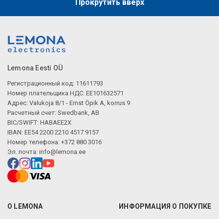
Прокрутить вверх
Lemona Eesti OÜ
Регистрационный код: 11611793
Номер плательщика НДС: EE101632571
Адрес: Valukoja 8/1 - Ernst Öpik A, korrus 9
Расчетный счет: Swedbank, AB
BIC/SWIFT: HABAEE2X
IBAN: EE54 2200 2210 4517 9157
Номер телефона: +372 880 3016
Эл. почта:
info@lemona.ee
О LEMONA
ИНФОРМАЦИЯ О ПОКУПКЕ