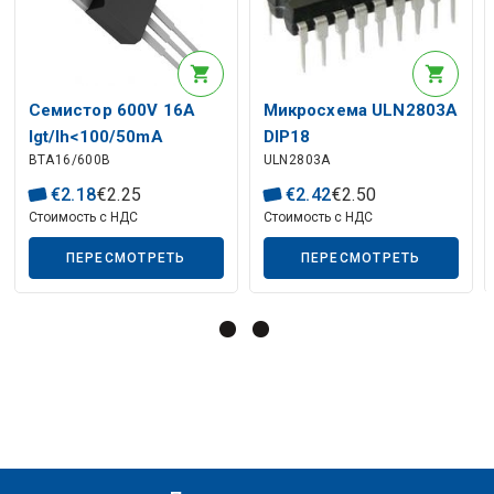
Описание искусственного интеллекта
Семистор 600V 16A
Микросхема ULN2803A
Igt/Ih<100/50mA
DIP18
BTA16/600B
ULN2803A
TO220AB
€
2
.
18
€
2
.
25
€
2
.
42
€
2
.
50
Стоимость с НДС
Стоимость с НДС
ПЕРЕСМОТРЕТЬ
ПЕРЕСМОТРЕТЬ
Описание искусственного интеллекта