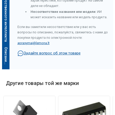
Описание искусственного интеллекта
характеристики, которыми продукт на самом
деле не обладает.
Несоответствие названия или модели
: ИИ
может исказить название или модель продукта.
Если вы заметили несоответствие или у вас есть
вопросы по описанию, пожалуйста, свяжитесь с нами до
покупки продукта по электронной почте:
aprasymai@lemona.lt
О
п
и
с
а
н
и
е
и
с
к
у
с
с
т
в
е
н
н
о
г
о
и
н
т
е
л
л
е
к
т
а
Задайте вопрос об этом товаре
Другие товары той же марки