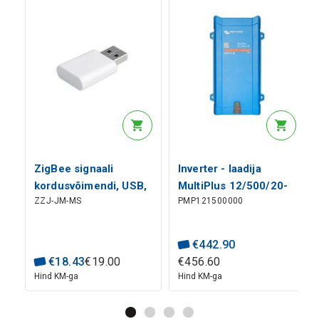
ZigBee signaali
Inverter - laadija
kordusvõimendi, USB,
MultiPlus 12/500/20-
ZZJ-JM-MS
PMP121500000
TUYA seadmetele
16 230V VE.Bus
€
442
.
90
€
18
.
43
€
19
.
00
€
456
.
60
Hind KM-ga
Hind KM-ga