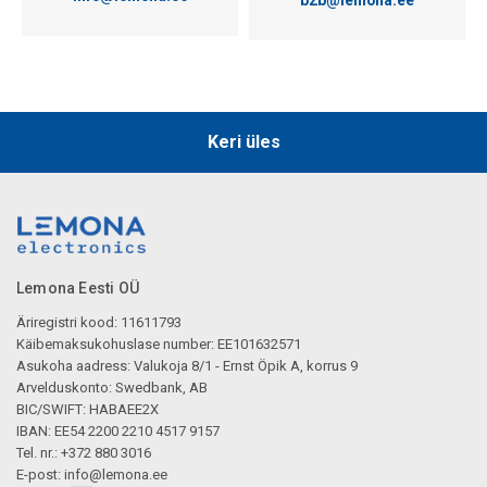
Keri üles
Lemona Eesti OÜ
Äriregistri kood: 11611793
Käibemaksukohuslase number: EE101632571
Asukoha aadress: Valukoja 8/1 - Ernst Öpik A, korrus 9
Arvelduskonto: Swedbank, AB
BIC/SWIFT: HABAEE2X
IBAN: EE54 2200 2210 4517 9157
Tel. nr.: +372 880 3016
E-post:
info@lemona.ee