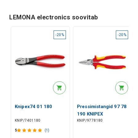
LEMONA electronics soovitab
-20%
-20%
Knipex74 01 180
Pressimistangid 97 78
190 KNIPEX
KNIP/7401180
KNIP/9778180
5
(1)