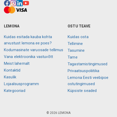
LEMONA
OSTU TEAVE
Kuidas esitada kauba kohta
Kuidas osta
arvustust lemona.ee poes?
Tellimine
Kodumasinate varuosade tellimus
Tasumine
Vana elektroonika vastuvõtt
Tarne
Meist lahemalt
Tagastamistingimused
Kontaktid
Privaatsuspoliitika
Kasulik
Lemona Eesti veebipoe
Lojaalsusprogramm
ostutingimused
Kategooriad
Küpsiste seaded
© 2026 LEMONA