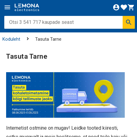
Koduleht
Tasuta Tarne
Tasuta Tarne
Internetist ostmine on mugav! Leidke tooted kiiresti,
ostke mugavalt ja meie hoolitseme, et need teile koju või