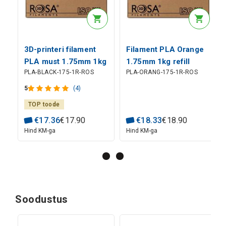
3D-printeri filament
Filament PLA Orange
PLA must 1.75mm 1kg
1.75mm 1kg refill
PLA-BLACK-175-1R-ROS
PLA-ORANG-175-1R-ROS
refill Rosa3D
Rosa3D
5
(4)
TOP toode
€
17
.
36
€
17
.
90
€
18
.
33
€
18
.
90
Hind KM-ga
Hind KM-ga
Soodustus