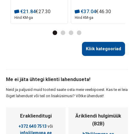
€
21
.
84
€
27
.
30
€
37
.
04
€
46
.
30
Hind KM-ga
Hind KM-ga
Kõik kategooriad
Me ei jäta ühtegi klienti lahenduseta!
Neid ja paljusid muid tooteid saate osta meie veebipoest. Kas te ei leia
õiget lahendust või teil on lisaküsimusi? Võtke ühendust!
Eraklienditugi
Ärikliendi hulgimüük
(B2B)
+372 640 7513
või
info@lemona.ee
b2b@lemona.ee