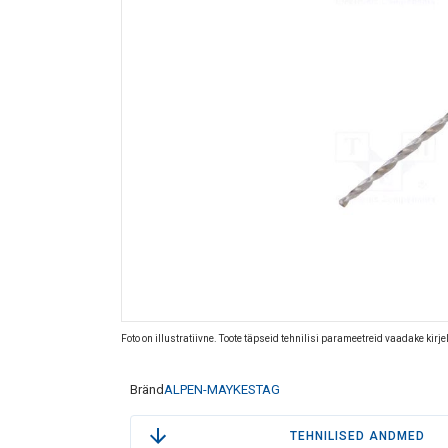
Foto on illustratiivne. Toote täpseid tehnilisi parameetreid vaadake kirj
Bränd
ALPEN-MAYKESTAG
TEHNILISED ANDMED