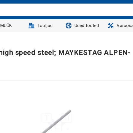
MÜÜK
Tootjad
Uued tooted
Varuosa
m; high speed steel; MAYKESTAG ALPEN-