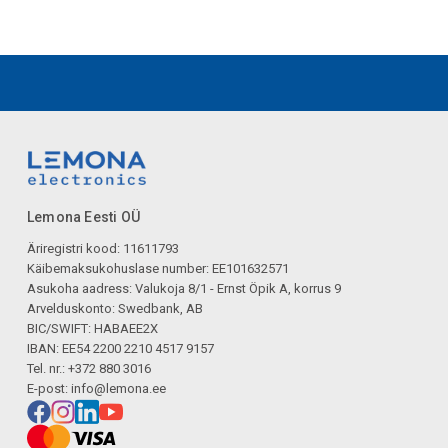
Lemona Eesti OÜ
Äriregistri kood: 11611793
Käibemaksukohuslase number: EE101632571
Asukoha aadress: Valukoja 8/1 - Ernst Öpik A, korrus 9
Arvelduskonto: Swedbank, AB
BIC/SWIFT: HABAEE2X
IBAN: EE54 2200 2210 4517 9157
Tel. nr.: +372 880 3016
E-post:
info@lemona.ee