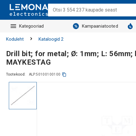
Kategooriad
Kampaaniatooted
Koduleht
Kataloogid 2
Drill bit; for metal; Ø: 1mm; L: 56m
MAYKESTAG
Tootekood:
ALP.50100100100