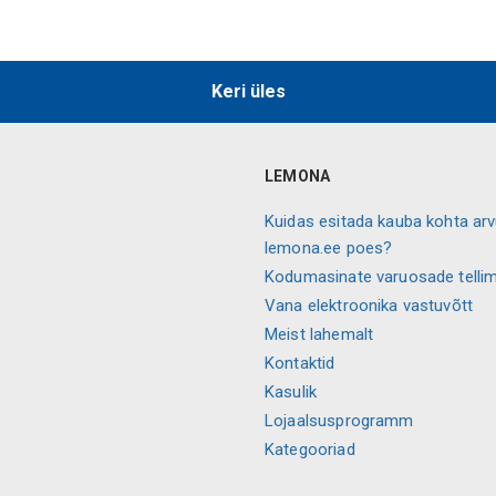
Keri üles
LEMONA
Kuidas esitada kauba kohta ar
lemona.ee poes?
Kodumasinate varuosade telli
Vana elektroonika vastuvõtt
Meist lahemalt
Kontaktid
Kasulik
Lojaalsusprogramm
Kategooriad