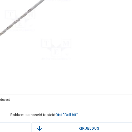
eldusest.
Rohkem sarnaseid tooteid
Otsi "Drill bit"
KIRJELDUS