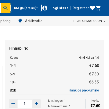
Logi sisse
Registreeri
KM-ga (eraisik)
päring
Ärikliendile
EE
INFORMATSIOON
Hinnapiirid
Kogus
Hind KM-ga (tk)
1-4
€
7
.
60
€
7
.
30
5-9
€
6
.
55
10+
B2B
Hankige pakkumine
Min. kogus: 1
Kokku:
€
7
.
60
Mitmekordsus: 1