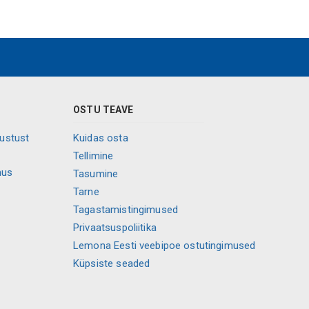
OSTU TEAVE
vustust
Kuidas osta
Tellimine
mus
Tasumine
Tarne
Tagastamistingimused
Privaatsuspoliitika
Lemona Eesti veebipoe ostutingimused
Küpsiste seaded