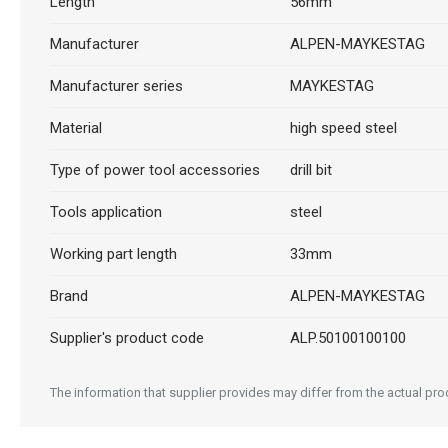
Length
56mm
Manufacturer
ALPEN-MAYKESTAG
Manufacturer series
MAYKESTAG
Material
high speed steel
Type of power tool accessories
drill bit
Tools application
steel
Working part length
33mm
Brand
ALPEN-MAYKESTAG
Supplier's product code
ALP.50100100100
The information that supplier provides may differ from the actual prod