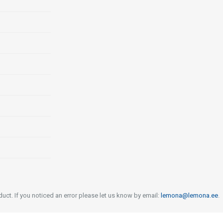
uct. If you noticed an error please let us know by email:
lemona@lemona.ee
.