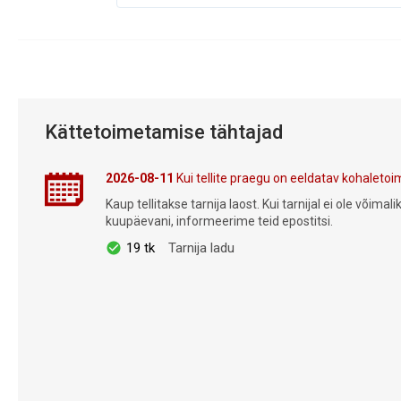
Kättetoimetamise tähtajad
2026-08-11
Kui tellite praegu on eeldatav kohalet
Kaup tellitakse tarnija laost. Kui tarnijal ei ole võima
kuupäevani, informeerime teid epostitsi.
19 tk
Tarnija ladu