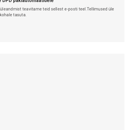
 DPD pakiautomaatidele
 üleandmist teavitame teid sellest e-posti teel.Tellimused üle
kohale tasuta.