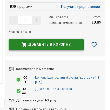
B2B продажи
Получить предложение
Мин. кол-во: 1
Итого:
€
0
.
89
Единица измерения: шт.
Упаковка = 5 шт.
ДОБАВИТЬ В КОРЗИНУ
Количество в магазине
>50
Lemona Центральный склад (доставка 1-3
шт.
р. д.)
40
Другие склады Lemona
шт.
Доставка на дом 1-3 р. д.
Получение в почтомате 1-3 р. д.