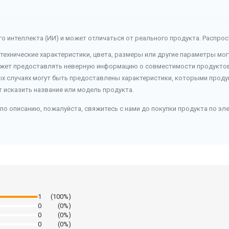
о интеллекта (ИИ) и может отличаться от реального продукта. Распро
 технические характеристики, цвета, размеры или другие параметры мо
ожет предоставлять неверную информацию о совместимости продуктов 
ых случаях могут быть предоставлены характеристики, которыми продук
т исказить название или модель продукта.
по описанию, пожалуйста, свяжитесь с нами до покупки продукта по эл
1
(100%)
0
(0%)
0
(0%)
0
(0%)