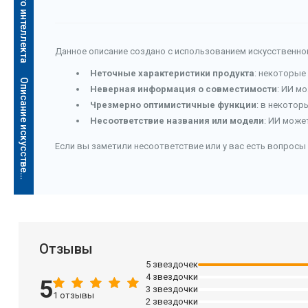
Данное описание создано с использованием искусственног
Неточные характеристики продукта
: некоторые
О
п
и
с
а
н
и
е
и
с
к
у
с
с
т
в
е
н
н
о
г
о
и
н
т
е
л
л
е
к
т
а
Неверная информация о совместимости
: ИИ м
Чрезмерно оптимистичные функции
: в некотор
Несоответствие названия или модели
: ИИ може
Если вы заметили несоответствие или у вас есть вопросы 
Отзывы
5 звездочек
4 звездочки
5
3 звездочки
1 отзывы
2 звездочки