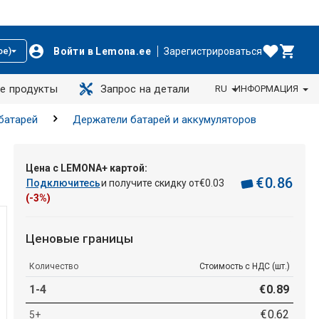
Войти в Lemona.ee
Зарегистрироваться
ое)
е продукты
Запрос на детали
RU
ИНФОРМАЦИЯ
батарей
Держатели батарей и аккумуляторов
Цена с LEMONA+ картой:
€
0
.
86
Подключитесь
и получите скидку от
€
0
.
03
(-3%)
Ценовые границы
Количество
Стоимость с НДС (шт.)
1-4
€
0
.
89
€
0
.
62
5+