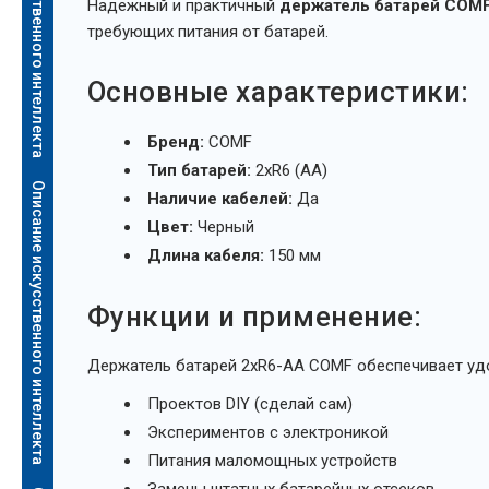
Описание искусственного интеллекта
Надежный и практичный
держатель батарей COM
требующих питания от батарей.
Основные характеристики:
Бренд:
COMF
Тип батарей:
2xR6 (AA)
Описание искусственного интеллекта
Наличие кабелей:
Да
Цвет:
Черный
Длина кабеля:
150 мм
Функции и применение:
Держатель батарей 2xR6-AA COMF обеспечивает удо
Проектов DIY (сделай сам)
Экспериментов с электроникой
Питания маломощных устройств
Замены штатных батарейных отсеков