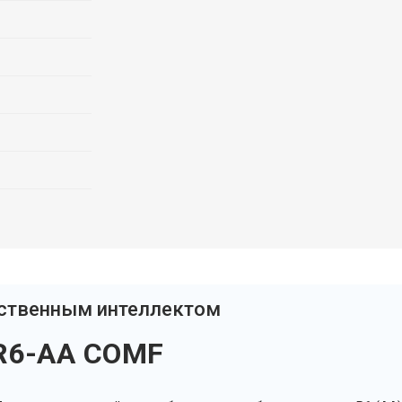
сственным интеллектом
R6-AA COMF