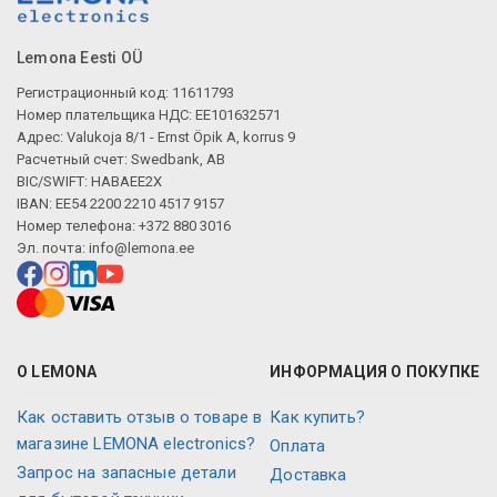
Lemona Eesti OÜ
Регистрационный код: 11611793
Номер плательщика НДС: EE101632571
Адрес: Valukoja 8/1 - Ernst Öpik A, korrus 9
Расчетный счет: Swedbank, AB
BIC/SWIFT: HABAEE2X
IBAN: EE54 2200 2210 4517 9157
Номер телефона: +372 880 3016
Эл. почта:
info@lemona.ee
О LEMONA
ИНФОРМАЦИЯ О ПОКУПКЕ
Как оставить отзыв о товаре в
Как купить?
магазине LEMONA electronics?
Оплата
Запрос на запасные детали
Доставка