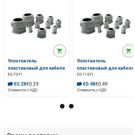
Уплотнитель
Уплотнитель
пластиковый для кабеля
пластиковый для кабеля
EG-7GY1
EG-11GY1
PG7 Ø3,5-6мм IP67
PG11 Ø5-10мм IP67
€
0
.
28
€
0
.
29
€
0
.
48
€
0
.
49
Стоимость с НДС
Стоимость с НДС