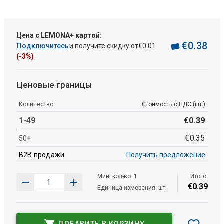
Цена с LEMONA+ картой:
€
0
.
38
Подключитесь
и получите скидку от
€
0
.
01
(-3%)
Ценовые границы
Количество
Стоимость с НДС (шт.)
1-49
€
0
.
39
€
0
.
35
50+
B2B продажи
Получить предложение
Мин. кол-во: 1
Итого:
€
0
.
39
Единица измерения: шт.