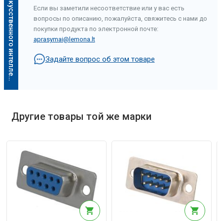
О
п
и
с
а
н
и
е
и
с
к
у
с
с
т
в
е
н
н
о
г
о
и
н
т
е
л
л
е
к
т
а
Если вы заметили несоответствие или у вас есть
вопросы по описанию, пожалуйста, свяжитесь с нами до
покупки продукта по электронной почте:
aprasymai@lemona.lt
Задайте вопрос об этом товаре
Описание искусственного интеллекта
Другие товары той же марки