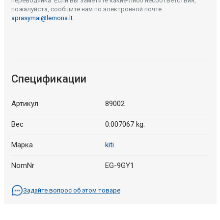
переводчика. Если вы заметите какие-либо несоответствия,
пожалуйста, сообщите нам по электронной почте
aprasymai@lemona.lt
.
Спецификации
Артикул
89002
Вес
0.007067 kg.
Марка
kiti
NomNr
EG-9GY1
Задайте вопрос об этом товаре