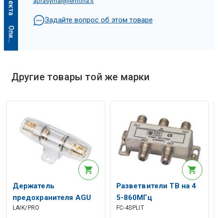
aprasymai@lemona.lt
Задайте вопрос об этом товаре
О
п
и
с
а
н
и
е
и
с
к
у
с
с
т
в
е
н
н
о
г
о
и
н
т
е
л
л
е
к
т
а
Другие товары той же марки
Держатель
Разветвители ТВ на 4
предохранителя AGU
5-860МГц
LAIK/PRO
FC-4SPLIT
для кабеля 16 мм²