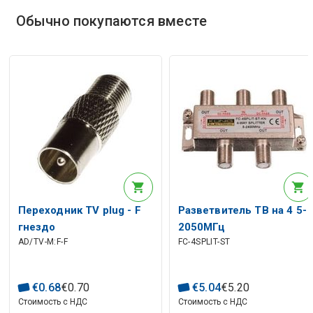
Обычно покупаются вместе
Переходник TV plug - F
Разветвитель ТВ на 4 5-
гнездо
2050МГц
AD/TV-M:F-F
FC-4SPLIT-ST
€
0
.
68
€
0
.
70
€
5
.
04
€
5
.
20
Стоимость с НДС
Стоимость с НДС