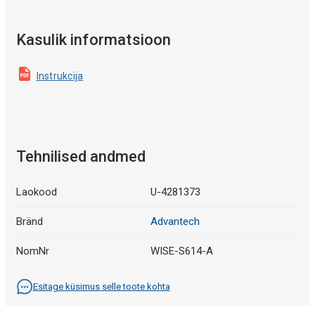
Kasulik informatsioon
Instrukcija
Tehnilised andmed
Laokood
U-4281373
Bränd
Advantech
NomNr
WISE-S614-A
Esitage küsimus selle toote kohta