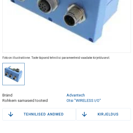
Foto on illustratiivne. Toote täpseid tehnilisi parameetreid vaadake kirjeldusest.
Bränd
Advantech
Rohkem sarnaseid tooteid
Otsi "WIRELESS I/O"
TEHNILISED ANDMED
KIRJELDUS