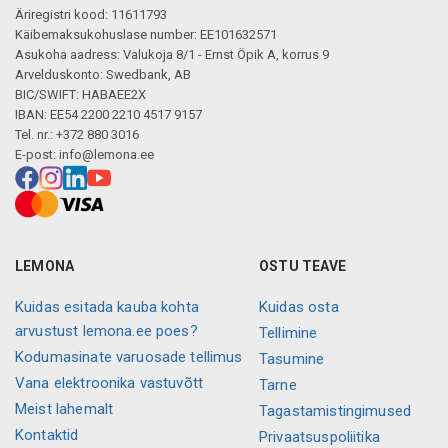
Äriregistri kood: 11611793
Käibemaksukohuslase number: EE101632571
Asukoha aadress: Valukoja 8/1 - Ernst Öpik A, korrus 9
Arvelduskonto: Swedbank, AB
BIC/SWIFT: HABAEE2X
IBAN: EE54 2200 2210 4517 9157
Tel. nr.: +372 880 3016
E-post:
info@lemona.ee
LEMONA
OSTU TEAVE
Kuidas esitada kauba kohta
Kuidas osta
arvustust lemona.ee poes?
Tellimine
Kodumasinate varuosade tellimus
Tasumine
Vana elektroonika vastuvõtt
Tarne
Meist lahemalt
Tagastamistingimused
Kontaktid
Privaatsuspoliitika