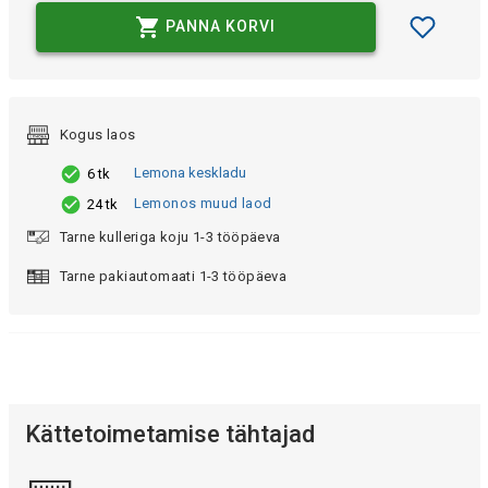
PANNA KORVI
Kogus laos
Lemona keskladu
6 tk
Lemonos muud laod
24 tk
Tarne kulleriga koju 1-3 tööpäeva
Tarne pakiautomaati 1-3 tööpäeva
Kättetoimetamise tähtajad