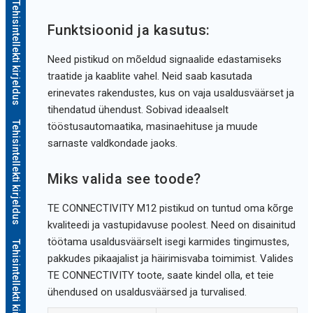
Tehisintellekti kirjeldus
Funktsioonid ja kasutus:
Need pistikud on mõeldud signaalide edastamiseks
traatide ja kaablite vahel. Neid saab kasutada
erinevates rakendustes, kus on vaja usaldusväärset ja
tihendatud ühendust. Sobivad ideaalselt
Tehisintellekti kirjeldus
tööstusautomaatika, masinaehituse ja muude
sarnaste valdkondade jaoks.
Miks valida see toode?
TE CONNECTIVITY M12 pistikud on tuntud oma kõrge
kvaliteedi ja vastupidavuse poolest. Need on disainitud
töötama usaldusväärselt isegi karmides tingimustes,
Tehisintellekti kirjeldus
pakkudes pikaajalist ja häirimisvaba toimimist. Valides
TE CONNECTIVITY toote, saate kindel olla, et teie
ühendused on usaldusväärsed ja turvalised.