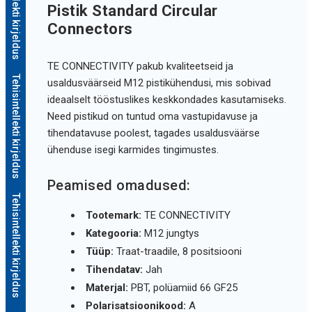
Tehisintellekti kirjeldus
Pistik Standard Circular
Connectors
TE CONNECTIVITY pakub kvaliteetseid ja
Tehisintellekti kirjeldus
usaldusväärseid M12 pistikühendusi, mis sobivad
ideaalselt tööstuslikes keskkondades kasutamiseks.
Need pistikud on tuntud oma vastupidavuse ja
tihendatavuse poolest, tagades usaldusväärse
ühenduse isegi karmides tingimustes.
Peamised omadused:
Tehisintellekti kirjeldus
Tootemark:
TE CONNECTIVITY
Kategooria:
M12 jungtys
Tüüp:
Traat-traadile, 8 positsiooni
Tihendatav:
Jah
Materjal:
PBT, polüamiid 66 GF25
Polarisatsioonikood:
A