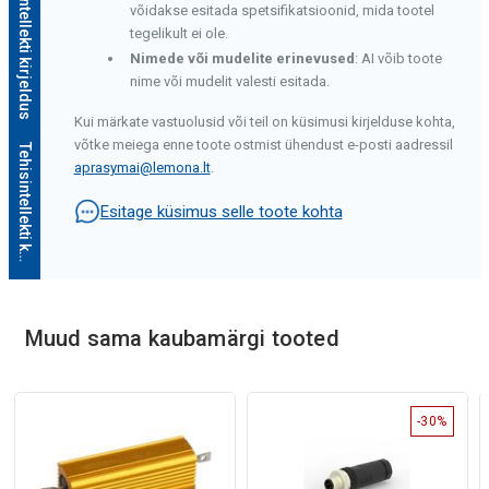
Tehisintellekti kirjeldus
võidakse esitada spetsifikatsioonid, mida tootel
tegelikult ei ole.
Nimede või mudelite erinevused
: AI võib toote
nime või mudelit valesti esitada.
Kui märkate vastuolusid või teil on küsimusi kirjelduse kohta,
võtke meiega enne toote ostmist ühendust e-posti aadressil
T
e
h
i
s
i
n
t
e
l
l
e
k
t
i
k
i
r
j
e
l
d
u
s
aprasymai@lemona.lt
.
Esitage küsimus selle toote kohta
Muud sama kaubamärgi tooted
-30%