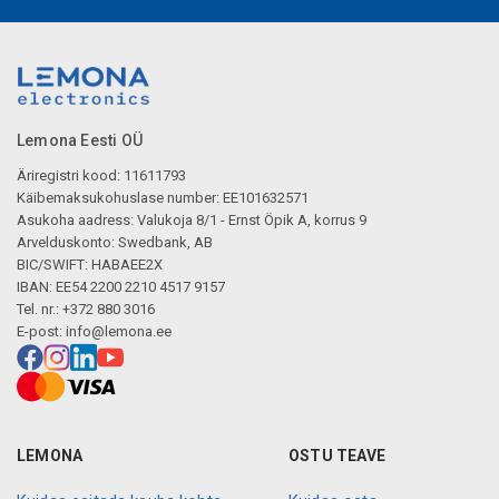
Lemona Eesti OÜ
Äriregistri kood: 11611793
Käibemaksukohuslase number: EE101632571
Asukoha aadress: Valukoja 8/1 - Ernst Öpik A, korrus 9
Arvelduskonto: Swedbank, AB
BIC/SWIFT: HABAEE2X
IBAN: EE54 2200 2210 4517 9157
Tel. nr.: +372 880 3016
E-post:
info@lemona.ee
LEMONA
OSTU TEAVE