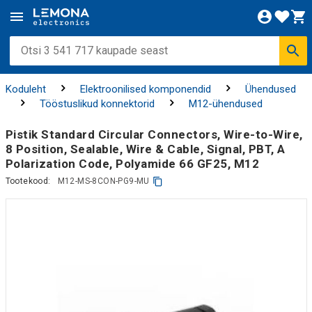
Koduleht
Elektroonilised komponendid
Ühendused
Tööstuslikud konnektorid
M12-ühendused
Pistik Standard Circular Connectors, Wire-to-Wire,
8 Position, Sealable, Wire & Cable, Signal, PBT, A
Polarization Code, Polyamide 66 GF25, M12
Tootekood:
M12-MS-8CON-PG9-MU