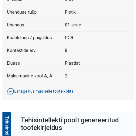
Ühenduse tüüp..
Pistik
Ühendus
0*-sirge
Kaabli tüüp / paigaldus
PG9
Kontaktide arv.
8
Eluase
Plastist
Maksimaalne vool A, A
2
Esitage küsimus selle toote kohta
Tehisintellekti poolt genereeritud
tootekirjeldus