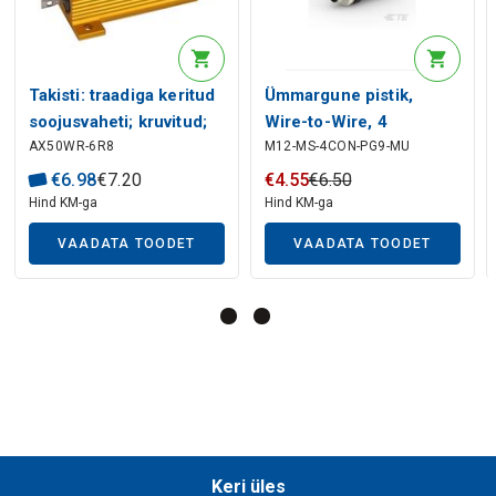
Takisti: traadiga keritud
Ümmargune pistik,
soojusvaheti; kruvitud;
Wire-to-Wire, 4
AX50WR-6R8
M12-MS-4CON-PG9-MU
6.8#;50W;#5%
Position, Sealable, Wire
& Cable, Signal, PBT, A
€
6
.
98
€
7
.
20
€
4
.
55
€
6
.
50
Polarization Code,
Hind KM-ga
Hind KM-ga
Polyamide 66 GF25,
VAADATA TOODET
VAADATA TOODET
M12 Connector
Keri üles