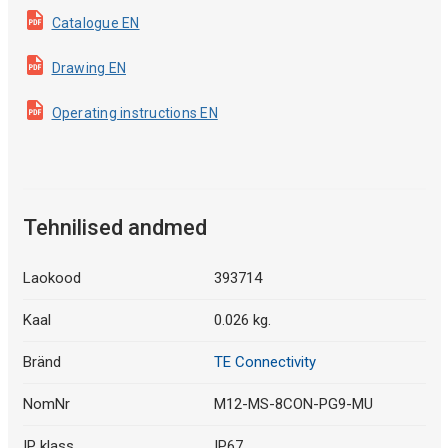
Catalogue EN
Drawing EN
Operating instructions EN
Tehnilised andmed
Laokood
393714
Kaal
0.026 kg.
Bränd
TE Connectivity
NomNr
M12-MS-8CON-PG9-MU
IP klass
IP67