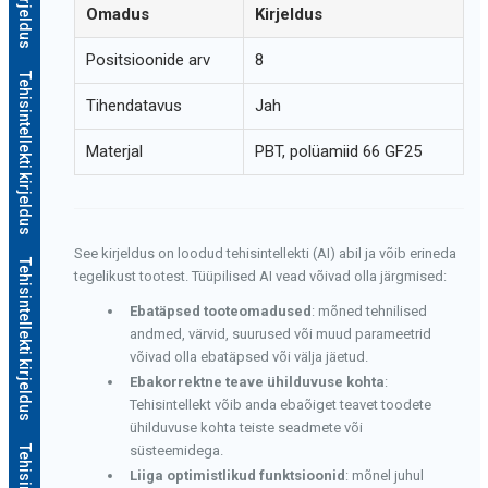
Omadus
Kirjeldus
Positsioonide arv
8
Tehisintellekti kirjeldus
Tihendatavus
Jah
Materjal
PBT, polüamiid 66 GF25
See kirjeldus on loodud tehisintellekti (AI) abil ja võib erineda
Tehisintellekti kirjeldus
tegelikust tootest. Tüüpilised AI vead võivad olla järgmised:
Ebatäpsed tooteomadused
: mõned tehnilised
andmed, värvid, suurused või muud parameetrid
võivad olla ebatäpsed või välja jäetud.
Ebakorrektne teave ühilduvuse kohta
:
Tehisintellekt võib anda ebaõiget teavet toodete
ühilduvuse kohta teiste seadmete või
süsteemidega.
Liiga optimistlikud funktsioonid
: mõnel juhul