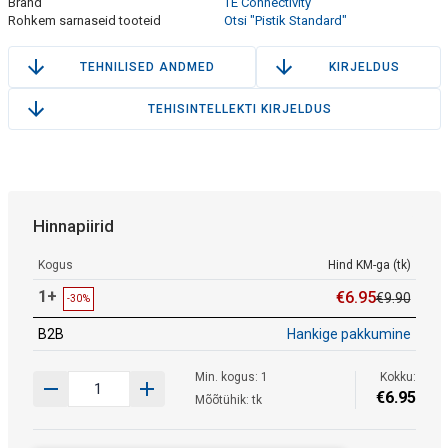
Bränd
TE Connectivity
Rohkem sarnaseid tooteid
Otsi "Pistik Standard"
TEHNILISED ANDMED
KIRJELDUS
TEHISINTELLEKTI KIRJELDUS
Hinnapiirid
Kogus
Hind KM-ga (tk)
1+
€
6
.
95
€
9
.
90
-30%
B2B
Hankige pakkumine
Min. kogus: 1
Kokku:
€
6
.
95
Mõõtühik: tk