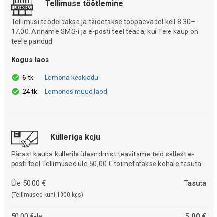
Tellimuse töötlemine
Tellimusi töödeldakse ja täidetakse tööpäevadel kell 8.30–
17.00. Anname SMS-i ja e-posti teel teada, kui Teie kaup on
teele pandud
Kogus laos
6 tk
Lemona keskladu
24 tk
Lemonos muud laod
Kulleriga koju
Pärast kauba kullerile üleandmist teavitame teid sellest e-
posti teel.Tellimused üle 50,00 € toimetatakse kohale tasuta.
Üle 50,00 €
Tasuta
(Tellimused kuni 1000 kgs)
50,00 €-le
5,00 €